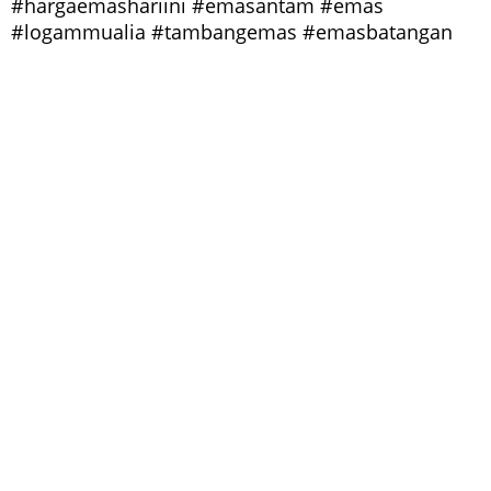
#hargaemashariini #emasantam #emas
#logammualia #tambangemas #emasbatangan