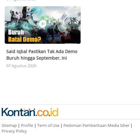
Said Iqbal Pastikan Tak Ada Demo
Buruh hingga September, Ini
Alasannya
07 Agustus 2026
Sitemap
|
Profile
|
Term of Use
|
Pedoman Pemberitaan Media Siber
|
Privacy Policy