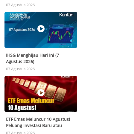
Terendah & Tertinggi (7 Agustus
07 Agustus 2026
2026).
IHSG Menghijau Hari Ini (7
Agustus 2026)
07 Agustus 2026
ETF Emas Meluncur 10 Agustus!
Peluang Investasi Baru atau
Pesaing Emas Fisik?
07 Agustus 2026