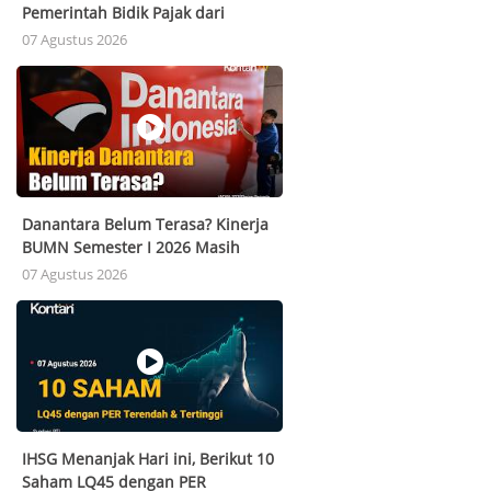
Pemerintah Bidik Pajak dari
Penghasilan Sewa Properti
07 Agustus 2026
Danantara Belum Terasa? Kinerja
BUMN Semester I 2026 Masih
Belum Merata
07 Agustus 2026
IHSG Menanjak Hari ini, Berikut 10
Saham LQ45 dengan PER