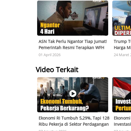
ASN Tak Perlu Ngantor Tiap Jumat!
Trump Tu
Pemerintah Resmi Terapkan WFH
Harga M
Nasional
Anjlok, 
01 April 2026
24 Maret 
Video Terkait
Ekonomi RI Tumbuh 5,29%, Tapi 128
Ekonomi 
Ribu Pekerja di Sektor Perdagangan
Investasi
Hilang! Ada Apa?
Pertumb