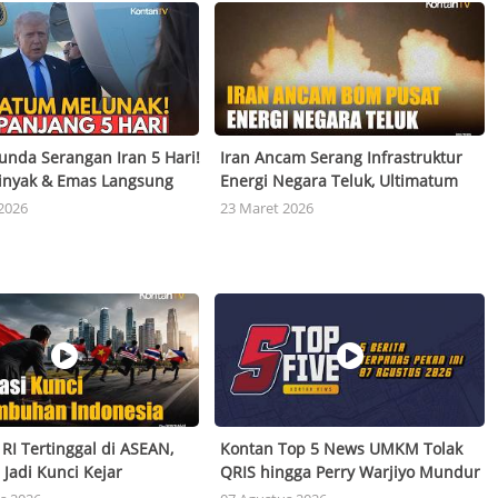
nda Serangan Iran 5 Hari!
Iran Ancam Serang Infrastruktur
inyak & Emas Langsung
Energi Negara Teluk, Ultimatum
Dunia Tarik Napas
Trump Picu Eskalasi
2026
23 Maret 2026
RI Tertinggal di ASEAN,
Kontan Top 5 News UMKM Tolak
 Jadi Kunci Kejar
QRIS hingga Perry Warjiyo Mundur
uhan 6%
dari BI