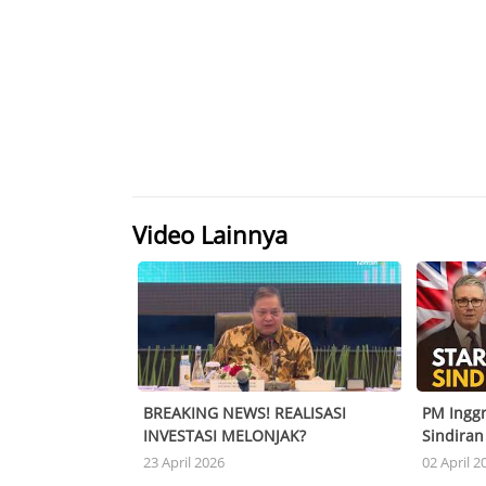
Video Lainnya
BREAKING NEWS! REALISASI
PM Inggr
INVESTASI MELONJAK?
Sindira
Terpeca
23 April 2026
02 April 2