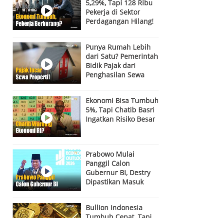
5,29%, Tapi 128 Ribu
Pekerja di Sektor
Perdagangan Hilang!
Ada Apa?
Punya Rumah Lebih
dari Satu? Pemerintah
Bidik Pajak dari
Penghasilan Sewa
Properti
Ekonomi Bisa Tumbuh
5%, Tapi Chatib Basri
Ingatkan Risiko Besar
Prabowo Mulai
Panggil Calon
Gubernur BI, Destry
Dipastikan Masuk
Bursa! Siapa Kandidat
Terkuat?
Bullion Indonesia
Tumbuh Cepat, Tapi