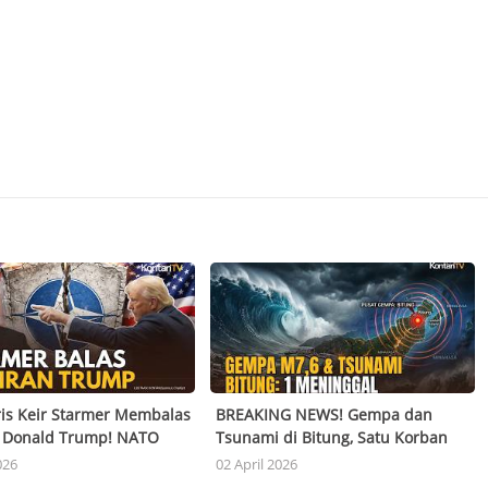
is Keir Starmer Membalas
BREAKING NEWS! Gempa dan
n Donald Trump! NATO
Tsunami di Bitung, Satu Korban
h?
Meninggal Dunia
026
02 April 2026