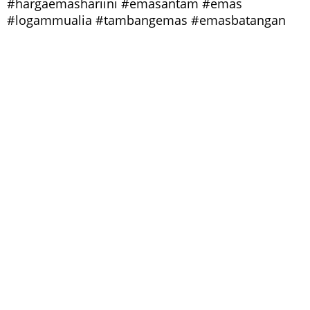
#hargaemashariini #emasantam #emas
#logammualia #tambangemas #emasbatangan