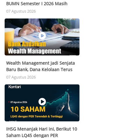
BUMN Semester I 2026 Masih
Belum Merata
07 Agustus 2026
Wealth Management Jadi Senjata
Baru Bank, Dana Kelolaan Terus
Melonjak
07 Agustus 2026
IHSG Menanjak Hari ini, Berikut 10
Saham LQ45 dengan PER