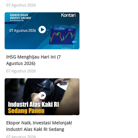
Terendah & Tertinggi (7 Agustus
07 Agustus 2026
2026).
IHSG Menghijau Hari Ini (7
Agustus 2026)
07 Agustus 2026
Ekspor Naik, Investasi Melonjak!
Industri Alas Kaki RI Sedang
Panen
07 Agustus 2026