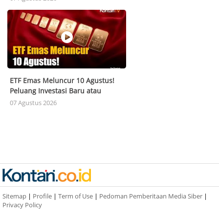
ETF Emas Meluncur 10 Agustus!
Peluang Investasi Baru atau
Pesaing Emas Fisik?
07 Agustus 2026
Sitemap
|
Profile
|
Term of Use
|
Pedoman Pemberitaan Media Siber
|
Privacy Policy