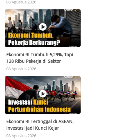
Hormuz Tercapai
08 Agustus 2026
Ekonomi RI Tumbuh 5,29%, Tapi
128 Ribu Pekerja di Sektor
Perdagangan Hilang! Ada Apa?
08 Agustus 2026
Ekonomi RI Tertinggal di ASEAN,
Investasi Jadi Kunci Kejar
Pertumbuhan 6%
08 Agustus 2026