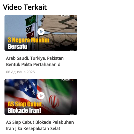
Video Terkait
Arab Saudi, Turkiye, Pakistan
Bentuk Pakta Pertahanan di
Tengah Krisis Teluk
08 Agustus 2026
AS Siap Cabut Blokade Pelabuhan
Iran Jika Kesepakatan Selat