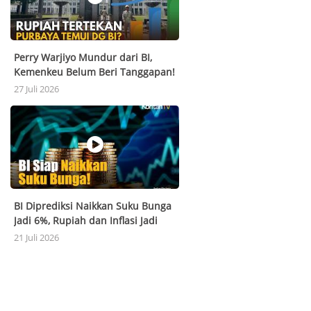
Perry Warjiyo Mundur dari BI,
Kemenkeu Belum Beri Tanggapan!
Pengamat: Tantangan Rupiah Kian
27 Juli 2026
Berat
BI Diprediksi Naikkan Suku Bunga
Jadi 6%, Rupiah dan Inflasi Jadi
Pemicu
21 Juli 2026