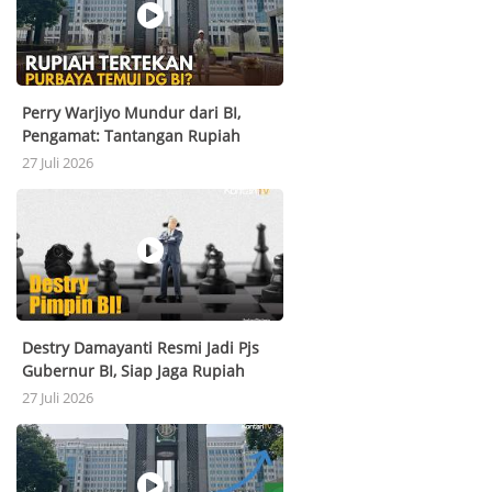
Perry Warjiyo Mundur dari BI,
Pengamat: Tantangan Rupiah
Semakin Berat
27 Juli 2026
Destry Damayanti Resmi Jadi Pjs
Gubernur BI, Siap Jaga Rupiah
Usai Perry Warjiyo Mundur
27 Juli 2026