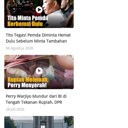
Tito Tegas! Pemda Diminta Hemat
Dulu Sebelum Minta Tambahan
Dana
06 Agustus 2026
Perry Warjiyo Mundur dari BI di
Tengah Tekanan Rupiah, DPR
Sempat Minta Lengser!
28 Juli 2026