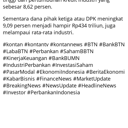
sebesar 8,62 persen.
Sementara dana pihak ketiga atau DPK meningkat
9,09 persen menjadi hampir Rp434 triliun, juga
melampaui rata-rata industri.
#kontan #kontantv #kontannews #BTN #BankBTN
#LabaBTN #Perbankan #SahamBBTN
#KinerjaKeuangan #BankBUMN
#IndustriPerbankan #InvestasiSaham
#PasarModal #EkonomiIndonesia #BeritaEkonomi
#KabarBisnis #FinanceNews #MarketUpdate
#BreakingNews #NewsUpdate #HeadlineNews
#Investor #PerbankanIndonesia