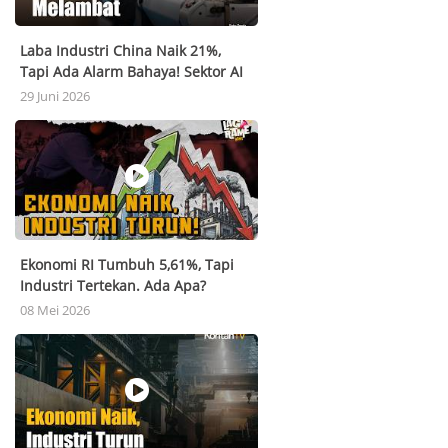
Laba Industri China Naik 21%,
Tapi Ada Alarm Bahaya! Sektor AI
Melejit, Industri Otomotif Tertekan
29 Juni 2026
Ekonomi RI Tumbuh 5,61%, Tapi
Industri Tertekan. Ada Apa?
08 Mei 2026