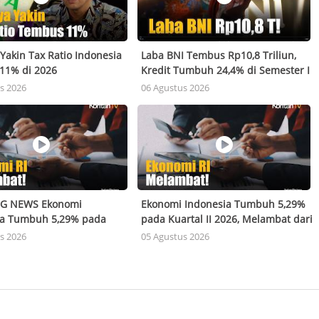
Yakin Tax Ratio Indonesia
Laba BNI Tembus Rp10,8 Triliun,
11% di 2026
Kredit Tumbuh 24,4% di Semester I
2026
s 2026
06 Agustus 2026
G NEWS Ekonomi
Ekonomi Indonesia Tumbuh 5,29%
ia Tumbuh 5,29% pada
pada Kuartal II 2026, Melambat dari
II 2026, Melambat dari
Kuartal I
s 2026
05 Agustus 2026