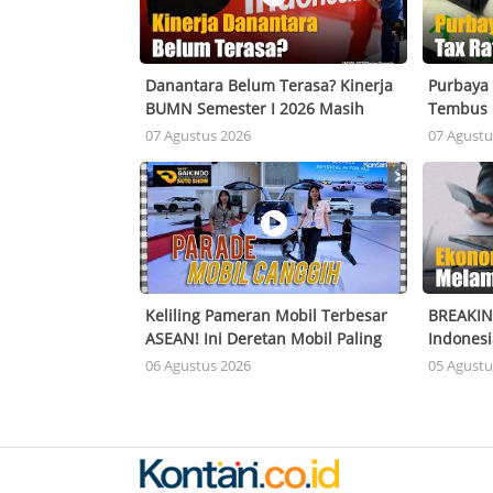
Danantara Belum Terasa? Kinerja
Purbaya 
BUMN Semester I 2026 Masih
Tembus 
Belum Merata
07 Agustus 2026
07 Agustu
Keliling Pameran Mobil Terbesar
BREAKIN
ASEAN! Ini Deretan Mobil Paling
Indones
Menarik di GIIAS 2026
Kuartal 
06 Agustus 2026
05 Agustu
Kuartal I