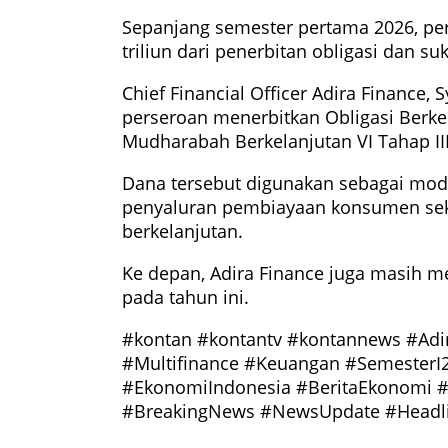
Sepanjang semester pertama 2026, p
triliun dari penerbitan obligasi dan su
Chief Financial Officer Adira Finance
perseroan menerbitkan Obligasi Berkelan
Mudharabah Berkelanjutan VI Tahap III
Dana tersebut digunakan sebagai mod
penyaluran pembiayaan konsumen sek
berkelanjutan.
Ke depan, Adira Finance juga masih 
pada tahun ini.
#kontan #kontantv #kontannews #Adi
#Multifinance #Keuangan #SemesterI
#EkonomiIndonesia #BeritaEkonomi 
#BreakingNews #NewsUpdate #Headli