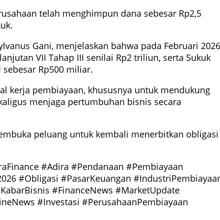
erusahaan telah menghimpun dana sebesar Rp2,5
kuk.
, Sylvanus Gani, menjelaskan bahwa pada Februari 202
jutan VII Tahap III senilai Rp2 triliun, serta Sukuk
 sebesar Rp500 miliar.
al kerja pembiayaan, khususnya untuk mendukung
aligus menjaga pertumbuhan bisnis secara
membuka peluang untuk kembali menerbitkan obligasi
raFinance #Adira #Pendanaan #Pembiayaan
2026 #Obligasi #PasarKeuangan #IndustriPembiayaa
#KabarBisnis #FinanceNews #MarketUpdate
neNews #Investasi #PerusahaanPembiayaan