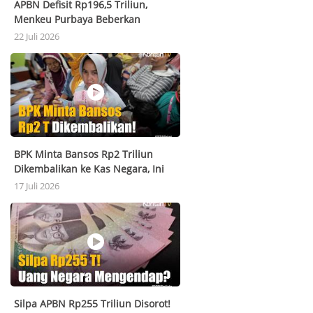
APBN Defisit Rp196,5 Triliun,
Menkeu Purbaya Beberkan
Kondisi Terbaru RI
22 Juli 2026
BPK Minta Bansos Rp2 Triliun
Dikembalikan ke Kas Negara, Ini
Penjelasan Kemensos
17 Juli 2026
Silpa APBN Rp255 Triliun Disorot!