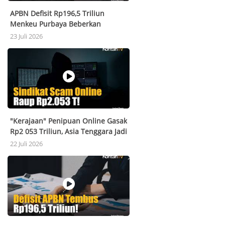
APBN Defisit Rp196,5 Triliun
Menkeu Purbaya Beberkan
Kondisi Terbaru RI
23 Juli 2026
"Kerajaan" Penipuan Online Gasak
Rp2 053 Triliun, Asia Tenggara Jadi
Markas
22 Juli 2026