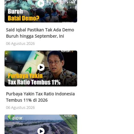
Said Iqbal Pastikan Tak Ada Demo
Buruh hingga September, Ini
Alasannya
06 Agustus 2026
Purbaya Yakin Tax Ratio Indonesia
Tembus 11% di 2026
06 Agustus 2026