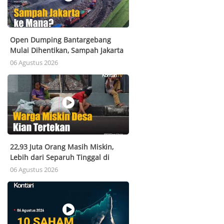
Open Dumping Bantargebang
Mulai Dihentikan, Sampah Jakarta
ke Mana?
06 Agustus 2026
22,93 Juta Orang Masih Miskin,
Lebih dari Separuh Tinggal di
Jawa
06 Agustus 2026