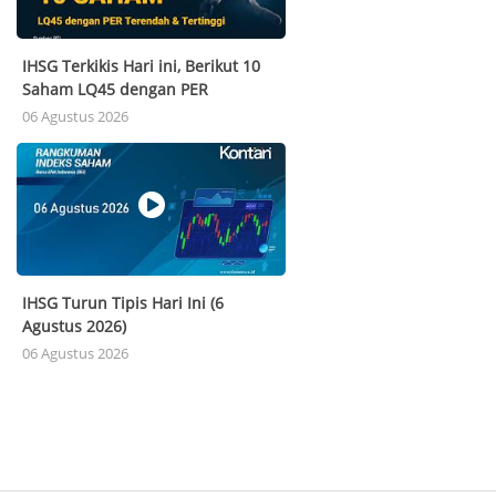
IHSG Terkikis Hari ini, Berikut 10
Saham LQ45 dengan PER
Terendah & Tertinggi (6 Agustus
06 Agustus 2026
2026).
IHSG Turun Tipis Hari Ini (6
Agustus 2026)
06 Agustus 2026