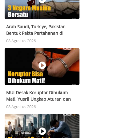
Arab Saudi, Turkiye, Pakistan
Bentuk Pakta Pertahanan di
Tengah Krisis Teluk
08 Agustus 2026
MUI Desak Koruptor Dihukum
Mati, Yusril Ungkap Aturan dan
Syaratnya
08 Agustus 2026