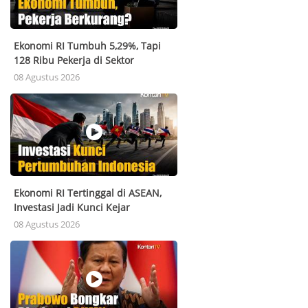
Ekonomi RI Tumbuh 5,29%, Tapi
128 Ribu Pekerja di Sektor
Perdagangan Hilang! Ada Apa?
08 Agustus 2026
Ekonomi RI Tertinggal di ASEAN,
Investasi Jadi Kunci Kejar
Pertumbuhan 6%
08 Agustus 2026