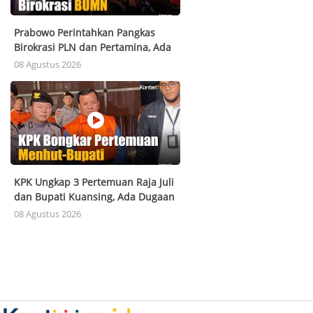
Prabowo Perintahkan Pangkas
Birokrasi PLN dan Pertamina, Ada
Apa?
08 Agustus 2026
KPK Ungkap 3 Pertemuan Raja Juli
dan Bupati Kuansing, Ada Dugaan
Uang
08 Agustus 2026