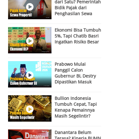
dari Satu? Pemerintah
Bidik Pajak dari
Penghasilan Sewa
Properti
Ekonomi Bisa Tumbuh
5%, Tapi Chatib Basri
Ingatkan Risiko Besar
Prabowo Mulai
Panggil Calon
Gubernur BI, Destry
Dipastikan Masuk
i
Bursa! Siapa Kandidat
Terkuat?
Bullion Indonesia
Tumbuh Cepat, Tapi
Kenapa Pemainnya
Masih Segelintir?
Danantara Belum
Terasa? Kinerja BUMN