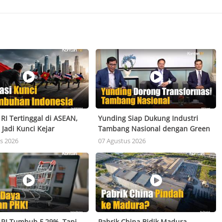
RI Tertinggal di ASEAN,
Yunding Siap Dukung Industri
 Jadi Kunci Kejar
Tambang Nasional dengan Green
uhan 6%
Mining dan AI
s 2026
07 Agustus 2026
 RI Tumbuh 5,29%, Tapi
Pabrik China Bidik Madura,