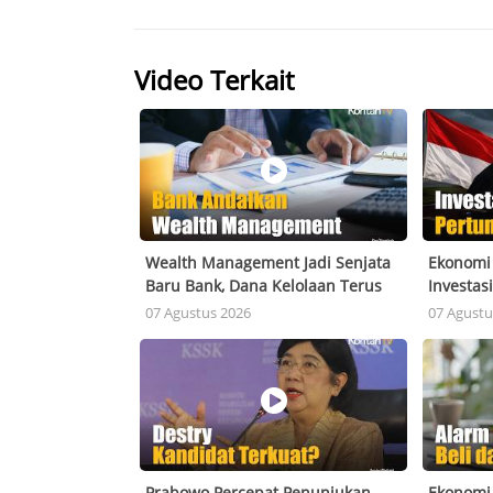
Video Terkait
Wealth Management Jadi Senjata
Ekonomi 
Baru Bank, Dana Kelolaan Terus
Investasi
Melonjak
Pertumb
07 Agustus 2026
07 Agustu
Prabowo Percepat Penunjukan
Ekonomi