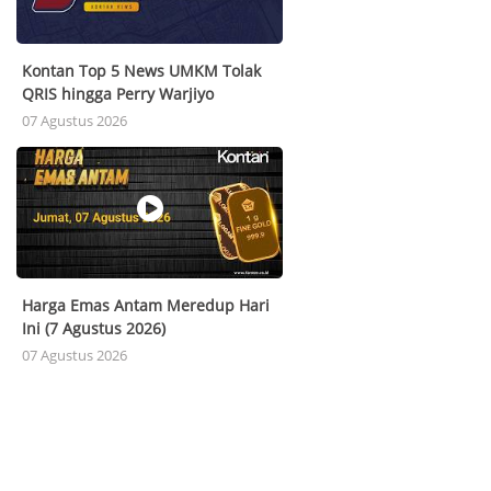
Kontan Top 5 News UMKM Tolak
QRIS hingga Perry Warjiyo
Mundur dari BI
07 Agustus 2026
Harga Emas Antam Meredup Hari
Ini (7 Agustus 2026)
07 Agustus 2026