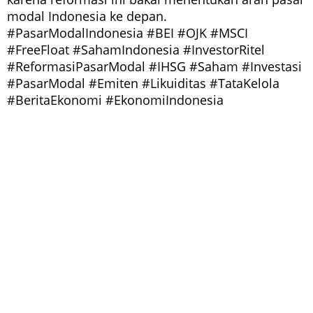
modal Indonesia ke depan.
#PasarModalIndonesia #BEI #OJK #MSCI
#FreeFloat #SahamIndonesia #InvestorRitel
#ReformasiPasarModal #IHSG #Saham #Investasi
#PasarModal #Emiten #Likuiditas #TataKelola
#BeritaEkonomi #EkonomiIndonesia