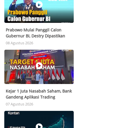
Prabowo Mulai Panggil Calon
Gubernur BI, Destry Dipastikan
Masuk Bursa! Siapa Kandidat
08 Agustus 2026
Terkuat?
Kejar 1 Juta Nasabah Saham, Bank
Gandeng Aplikasi Trading
07 Agustus 2026