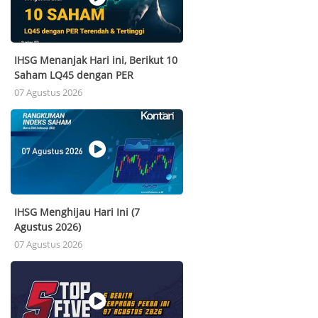
IHSG Menanjak Hari ini, Berikut 10
Saham LQ45 dengan PER
Terendah & Tertinggi (7 Agustus
07 Agustus 2026
2026).
IHSG Menghijau Hari Ini (7
Agustus 2026)
07 Agustus 2026