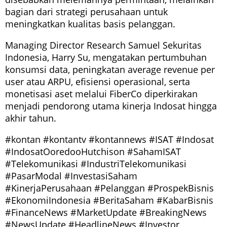
bagian dari strategi perusahaan untuk
meningkatkan kualitas basis pelanggan.
Managing Director Research Samuel Sekuritas
Indonesia, Harry Su, mengatakan pertumbuhan
konsumsi data, peningkatan average revenue per
user atau ARPU, efisiensi operasional, serta
monetisasi aset melalui FiberCo diperkirakan
menjadi pendorong utama kinerja Indosat hingga
akhir tahun.
#kontan #kontantv #kontannews #ISAT #Indosat
#IndosatOoredooHutchison #SahamISAT
#Telekomunikasi #IndustriTelekomunikasi
#PasarModal #InvestasiSaham
#KinerjaPerusahaan #Pelanggan #ProspekBisnis
#EkonomiIndonesia #BeritaSaham #KabarBisnis
#FinanceNews #MarketUpdate #BreakingNews
#NewsUpdate #HeadlineNews #Investor