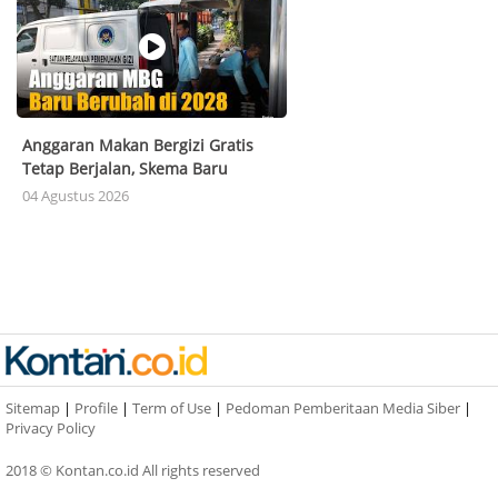
Anggaran Makan Bergizi Gratis
Tetap Berjalan, Skema Baru
Berlaku 2028
04 Agustus 2026
Sitemap
|
Profile
|
Term of Use
|
Pedoman Pemberitaan Media Siber
|
Privacy Policy
2018 © Kontan.co.id All rights reserved