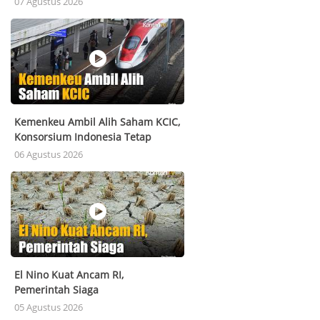
07 Agustus 2026
Kemenkeu Ambil Alih Saham KCIC,
Konsorsium Indonesia Tetap
Bertahan
06 Agustus 2026
El Nino Kuat Ancam RI,
Pemerintah Siaga
05 Agustus 2026